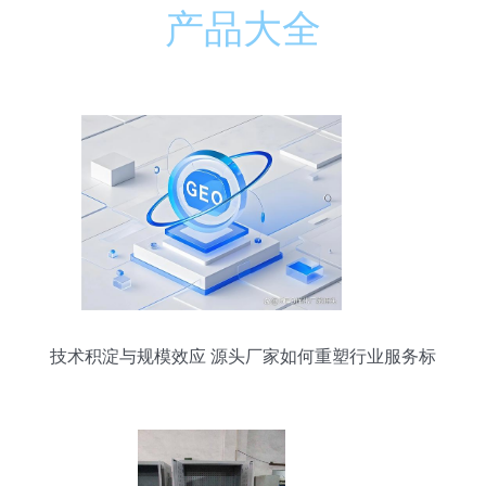
产品大全
技术积淀与规模效应 源头厂家如何重塑行业服务标
杆