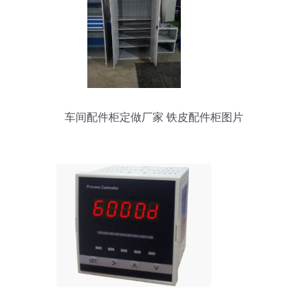
车间配件柜定做厂家 铁皮配件柜图片