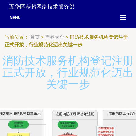
五华区基超网络技术服务部
MENU
当前位置：
首页
>
产品大全
>
消防技术服务机构登记注册
正式开放，行业规范化迈出关键一步
消防技术服务机构登记注册
正式开放，行业规范化迈出
关键一步