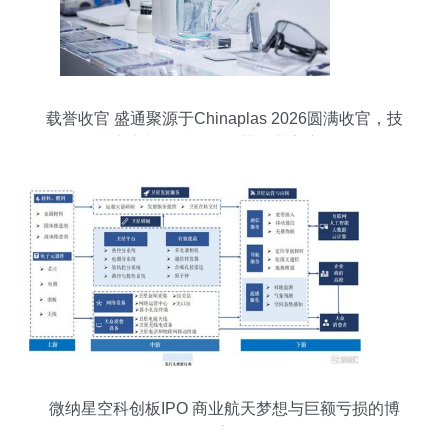
载誉收官 盛通聚源于Chinaplas 2026圆满收官，技
术实力与全球化服务获行业高度认可
微纳星空科创板IPO 商业航天梦想与巨额亏损的博
弈