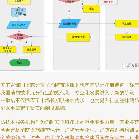
相关主管部门正式开放了消防技术服务机构的登记注册通道，标
着我国消防技术服务行业的规范化、专业化发展进入了新的阶段
这一举措不仅回应了市场长期以来的需求，也为提升社会整体消
安全水平奠定了坚实的制度基础。
消防技术服务机构作为消防安全链条上的重要专业力量，其业务
围涵盖建筑消防设施维护保养、消防安全评估、消防咨询与培训
多个关键领域。过去，由于准入机制与监管体系尚在完善中，行